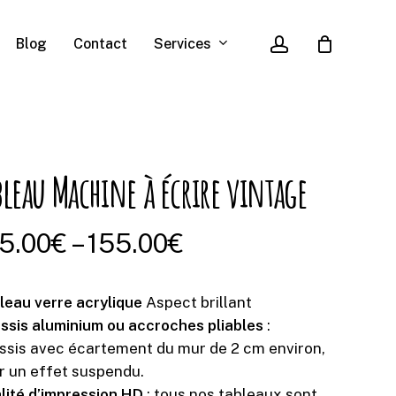
account
Services
Blog
Contact
bleau Machine à écrire vintage
5.00
€
–
155.00
€
leau verre acrylique
Aspect brillant
ssis aluminium ou accroches pliables
:
ssis avec écartement du mur de 2 cm environ,
r un effet suspendu.
lité d’impression HD
: tous nos tableaux sont