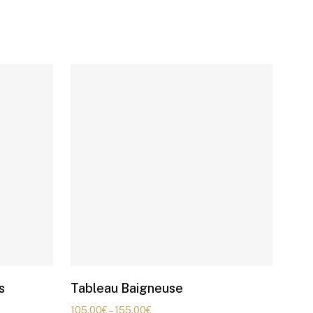
s
Tableau Baigneuse
105.00
€
–
155.00
€