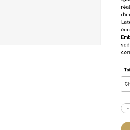
réa
d’i
Lat
éco
Emb
spé
cor
Tai