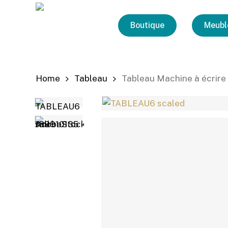
Skip
to
Boutique
Meubl
main
content
Home
Tableau
Tableau Machine à écrire