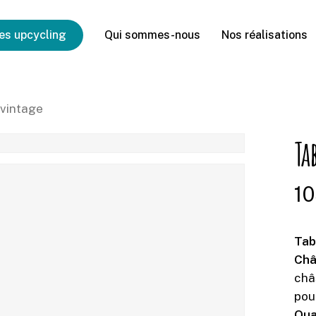
es upcycling
Qui sommes-nous
Nos réalisations
 vintage
Ta
10
Tab
Châ
châ
pou
Qua