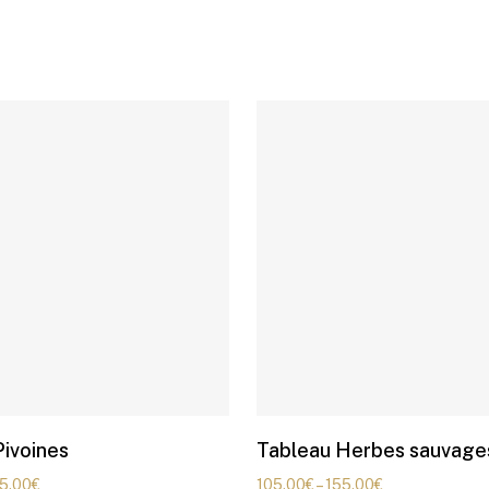
Pivoines
Tableau Herbes sauvage
5.00
€
105.00
€
–
155.00
€