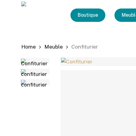
Skip
to
Boutique
Meubl
main
content
Home
Meuble
Confiturier