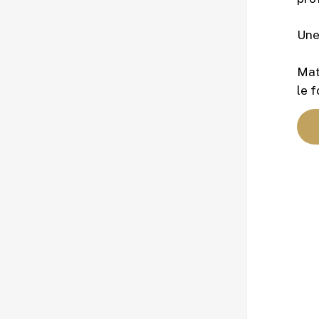
Une 
Maté
le 