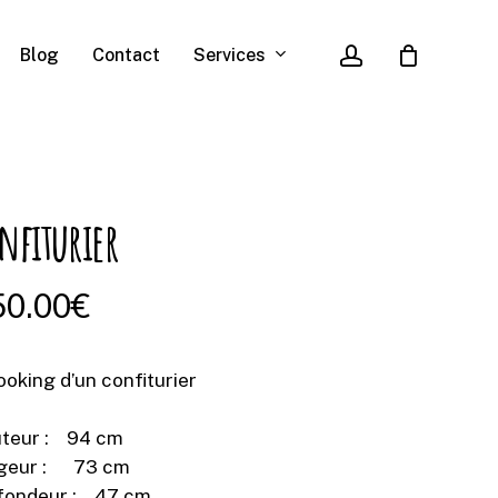
account
Services
Blog
Contact
nfiturier
50.00
€
ooking d’un confiturier
teur : 94 cm
geur : 73 cm
fondeur : 47 cm